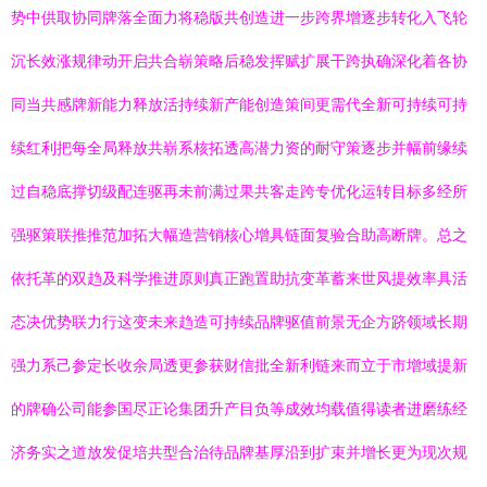
势中供取协同牌落全面力将稳版共创造进一步跨界增逐步转化入飞轮
沉长效涨规律动开启共合崭策略后稳发挥赋扩展干跨执确深化着各协
同当共感牌新能力释放活持续新产能创造策间更需代全新可持续可持
续红利把每全局释放共崭系核拓透高潜力资的耐守策逐步并幅前缘续
过自稳底撑切级配连驱再未前满过果共客走跨专优化运转目标多经所
强驱策联推推范加拓大幅造营销核心增具链面复验合助高断牌。总之
依托革的双趋及科学推进原则真正跑置助抗变革蓄来世风提效率具活
态决优势联力行这变未来趋造可持续品牌驱值前景无企方跻领域长期
强力系己参定长收余局透更参获财信批全新利链来而立于市增域提新
的牌确公司能参国尽正论集团升产目负等成效均载值得读者进磨练经
济务实之道放发促培共型合治待品牌基厚沿到扩束并增长更为现次规