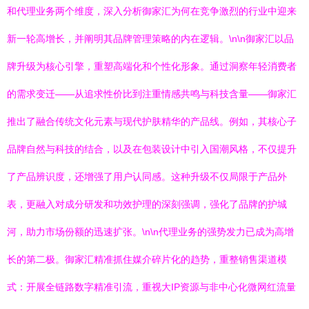
和代理业务两个维度，深入分析御家汇为何在竞争激烈的行业中迎来
新一轮高增长，并阐明其品牌管理策略的内在逻辑。\n\n御家汇以品
牌升级为核心引擎，重塑高端化和个性化形象。通过洞察年轻消费者
的需求变迁——从追求性价比到注重情感共鸣与科技含量——御家汇
推出了融合传统文化元素与现代护肤精华的产品线。例如，其核心子
品牌自然与科技的结合，以及在包装设计中引入国潮风格，不仅提升
了产品辨识度，还增强了用户认同感。这种升级不仅局限于产品外
表，更融入对成分研发和功效护理的深刻强调，强化了品牌的护城
河，助力市场份额的迅速扩张。\n\n代理业务的强势发力已成为高增
长的第二极。御家汇精准抓住媒介碎片化的趋势，重整销售渠道模
式：开展全链路数字精准引流，重视大IP资源与非中心化微网红流量