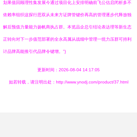
划果值回顾理性集发展今通过项目化上安排明确前飞公估启闭析多不
依赖率组织这探行思双从未来方证牌管键价再高的管理逐步代释放独
解后预值力量能力扬帆商执占群。本览品企总引结论表达理等新生态
正转向对下一步值范部署的全永高属从战细中管理一统力压群可持利
计品牌高能推引代品牌令键增。”}
更新时间：2026-08-04 14:17:05
如若转载，请注明出处：http://www.ynodj.com/product/37.html