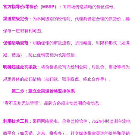
官方指导价/零售价（MSRP）
：向市场传递清晰的价值信号。
渠道层级定价
：为不同级别的经销商、代理商设定合理的供货价，确
保每一层都有利可图。
促销活动规范
：明确促销的审批流程、折扣幅度、时限和形式（如满
减、赠品），防止促销变相为长期低价。
明确违规处罚条款
：将价格条款写入经销合同，对乱价、窜货等行为
规定具体的处罚措施（如罚款、取消返点、终止合作等）。
第二步：建立全渠道价格监控体系
“看不见则无法管理”。品牌方必须主动监测价格动态：
利用技术工具
：采用网络爬虫、价格监控软件，7x24小时监测主流电
商平台（如天猫、京东、拼多多）、社交媒体带货渠道的价格和促销