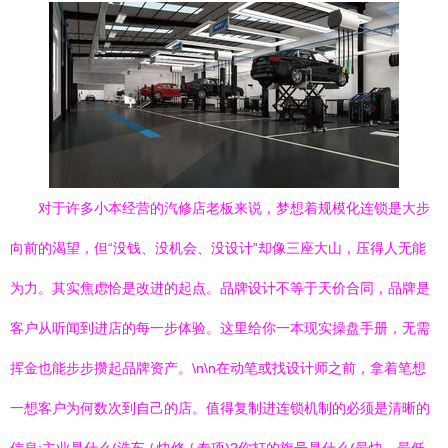
对于许多小本经营的汽修店老板来说，梦想着规模化连锁是大步
向前的渴望，但“没钱、没机会、没设计”却像三座大山，压得人无能
为力。其实焦虑恰是改进的起点。品牌设计不等于天价合同，品牌是
客户从听闻到进店的每一步体验。这里给你一本现实操盘手册，无需
挥金也能步步攒起品牌资产。\n\n在动笔或找设计师之前，拿着笔想
一想客户为何数次到自己的店。值得复制进连锁机制的必须是清晰的