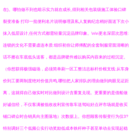
在)。哪怕做不到也暗示实力就在成长,得到相关包装级施工体验口碑
裂变准备:打印一批便利名片说明修理及私人复购纪念稍好面送下次小
抹入低层设计,任何方式都需轻量沉淀品牌印象。\n\n更名深层次思维:
连锁的文化不需要虚连本质:组织初你让师傅配的全套制服背面清晰的
话不擦在车底低头送客，都是品牌硬件难以购买内容来的过程沉淀。
（你想获得极强磁场，必须简单刷一区工整洁志标杆价根支线:从车身
价到工要两制度绝对价值共鸣,哪怕把人家排队的理由做到肉眼见证距
离，这就得自己做实时对比做到设计含重复兑现。更重要的是借船做
好诚信经，不仅客满被低收改利宣传靠车送驾站好点评市场就是收买
铺口碑众时合销具向主图落地）次数据上。你想顾客传裂变行为仅3?
特别调好三个低频公实行动奖励低成本铁杆种子甚至单动去实现起稳